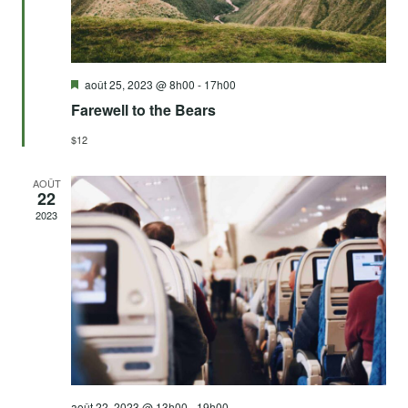
Mis
août 25, 2023 @ 8h00
-
17h00
en
Farewell to the Bears
avant
$12
AOÛT
22
2023
août 22, 2023 @ 13h00
-
19h00