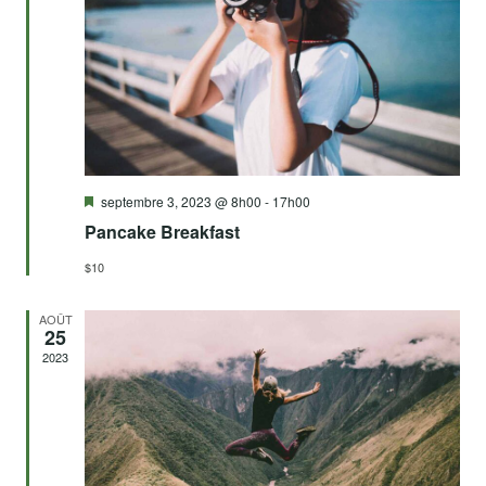
É
de
vues
Évèn
Mis
septembre 3, 2023 @ 8h00
-
17h00
en
Pancake Breakfast
avant
$10
AOÛT
25
2023