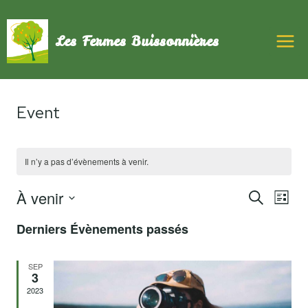
Aller
au
Les Fermes Buissonnières
contenu
Event
Il n’y a pas d’évènements à venir.
Rech
Na
À venir
RECHERCH
LISTE
Sélectionnez
Derniers Évènements passés
de
et
une
date.
vu
SEP
navi
3
2023