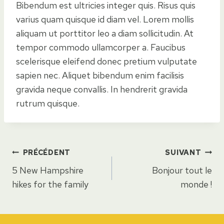
Bibendum est ultricies integer quis. Risus quis
varius quam quisque id diam vel. Lorem mollis
aliquam ut porttitor leo a diam sollicitudin. At
tempor commodo ullamcorper a. Faucibus
scelerisque eleifend donec pretium vulputate
sapien nec. Aliquet bibendum enim facilisis
gravida neque convallis. In hendrerit gravida
rutrum quisque.
Navigation
PRÉCÉDENT
SUIVANT
5 New Hampshire
Bonjour tout le
de
hikes for the family
monde !
l’article