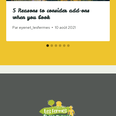
5 Reasons to consider add-ons
when you book
Par
eyenet_lesfermes
10 août 2021