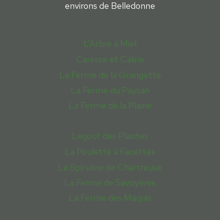
environs de Belledonne
L’Arbre à Miel
Caresse et Caline
La Ferme de la Grangette
La Ferme du Paysan
La Ferme de la Plaine
Legout des Plantes
La Poulette à Facettes
La Spiruline de Chartreuse
La Ferme de Savoyères
La Ferme des Maquis