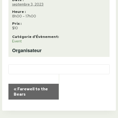
septembre 3, 2023
Heure :
8h00 – 17h00
Prix :
$10
Catégorie d’Évènement:
Event
Organisateur
Navigation
«
Farewell to the
Bears
Évènement